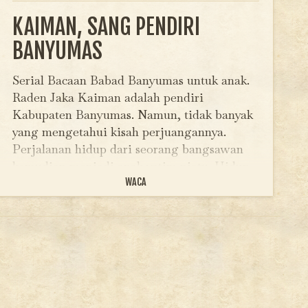
KAIMAN, SANG PENDIRI
BANYUMAS
Serial Bacaan Babad Banyumas untuk anak.
Raden Jaka Kaiman adalah pendiri
Kabupaten Banyumas. Namun, tidak banyak
yang mengetahui kisah perjuangannya.
Perjalanan hidup dari seorang bangsawan
kemudian menjadi anak yatim piatu. Hidup
menumpang sebagai penggembala kerbau.
WACA
Diasuh tukang pembuat warangka keris…