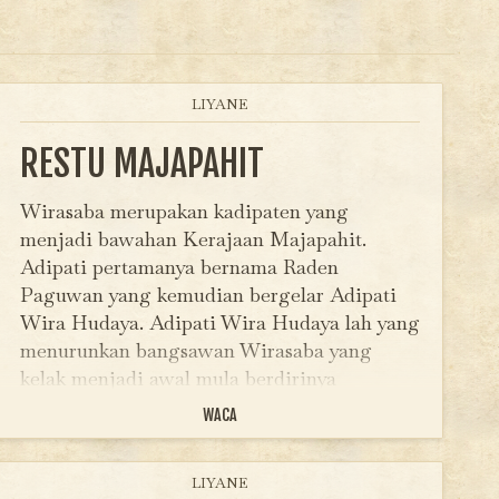
LIYANE
RESTU MAJAPAHIT
Wirasaba merupakan kadipaten yang
menjadi bawahan Kerajaan Majapahit.
Adipati pertamanya bernama Raden
Paguwan yang kemudian bergelar Adipati
Wira Hudaya. Adipati Wira Hudaya lah yang
menurunkan bangsawan Wirasaba yang
kelak menjadi awal mula berdirinya
kabupaten baru bernama Banyumas. Apa
WACA
kaitan antara…
LIYANE