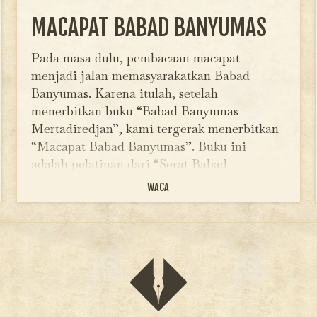
MACAPAT BABAD BANYUMAS
Pada masa dulu, pembacaan macapat
menjadi jalan memasyarakatkan Babad
Banyumas. Karena itulah, setelah
menerbitkan buku “Babad Banyumas
Mertadiredjan”, kami tergerak menerbitkan
“Macapat Babad Banyumas”. Buku ini
adalah pelatinan dari “Serat Babad
Banyumas Mertadiredjan”. Sebuah bacaan
WACA
yang awalnya ditulis dalam aksara…