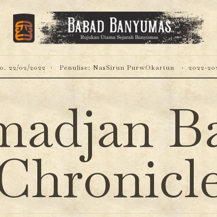
o. 22/02/2022
Penulise: NasSirun PurwOkartun
2022-20
madjan 
Chronicl