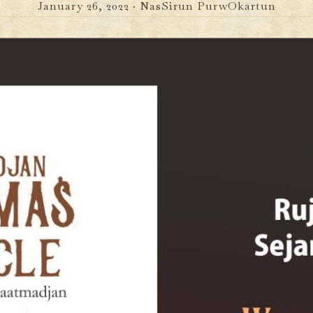
January 26, 2022 ·
NasSirun PurwOkartun