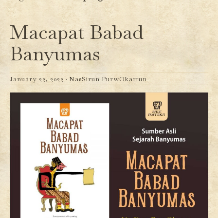
Macapat Babad
Banyumas
January 22, 2022 ·
NasSirun PurwOkartun