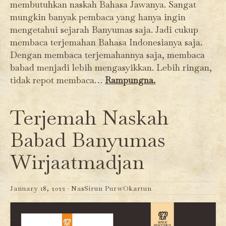
membutuhkan naskah Bahasa Jawanya. Sangat
mungkin banyak pembaca yang hanya ingin
mengetahui sejarah Banyumas saja. Jadi cukup
membaca terjemahan Bahasa Indonesianya saja.
Dengan membaca terjemahannya saja, membaca
babad menjadi lebih mengasyikkan. Lebih ringan,
tidak repot membaca…
Rampungna.
Terjemah Naskah
Babad Banyumas
Wirjaatmadjan
January 18, 2022 ·
NasSirun PurwOkartun