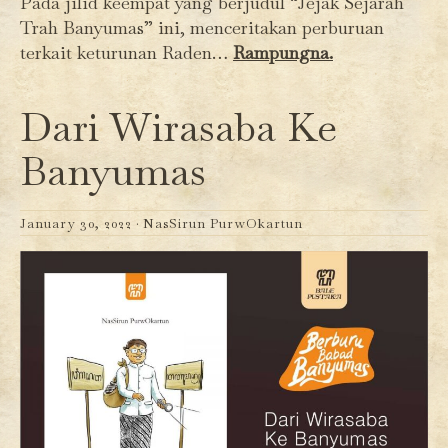
Pada jilid keempat yang berjudul “Jejak Sejarah
Trah Banyumas” ini, menceritakan perburuan
terkait keturunan Raden…
Rampungna.
Dari Wirasaba Ke
Banyumas
January 30, 2022 ·
NasSirun PurwOkartun