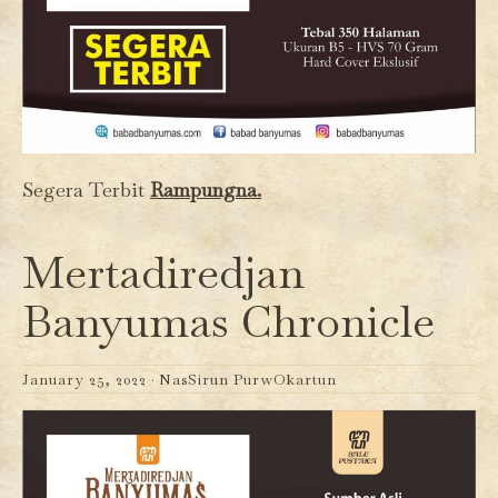
Segera Terbit
Rampungna.
Mertadiredjan
Banyumas Chronicle
January 25, 2022 ·
NasSirun PurwOkartun