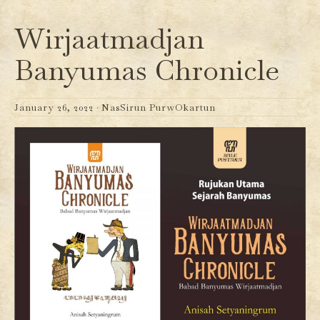
Wirjaatmadjan
Banyumas Chronicle
January 26, 2022 ·
NasSirun PurwOkartun