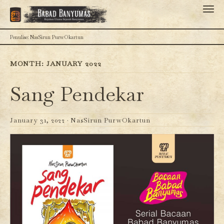
Penulise: NasSirun PurwOkartun
MONTH:
JANUARY 2022
Sang Pendekar
January 31, 2022 ·
NasSirun PurwOkartun