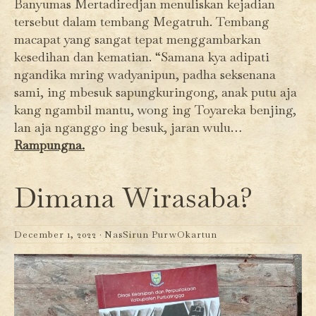
Banyumas Mertadiredjan menuliskan kejadian
tersebut dalam tembang Megatruh. Tembang
macapat yang sangat tepat menggambarkan
kesedihan dan kematian. “Samana kya adipati
ngandika mring wadyanipun, padha seksenana
sami, ing mbesuk sapungkuringong, anak putu aja
kang ngambil mantu, wong ing Toyareka benjing,
lan aja nganggo ing besuk, jaran wulu…
Rampungna.
Dimana Wirasaba?
December 1, 2022 ·
NasSirun PurwOkartun