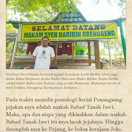
NasSirun PurwOkartun berziarah sejarah ke makam Syekh Baribin, tokoh yang
dalam Babad Banyumas disebut Raden Putra atau Raden Baribin. Raden Baribin
adalah kakek Raden Jaka Kaiman, sang pendiri Banyumas. Makamnya berada di
bukit Sentana, Grenggeng, Karanganyar, Kebumen.
Pada waktu menulis pentalogi Serial Penangsang
pijakan saya adalah naskah Babad Tanah Jawi.
Maka, apa dan siapa yang dikisahkan dalam naskah
Babad Tanah Jawi itu saya lacak jejaknya. Hingga
datanglah saya ke Pajang, ke bekas kerajaan Joko