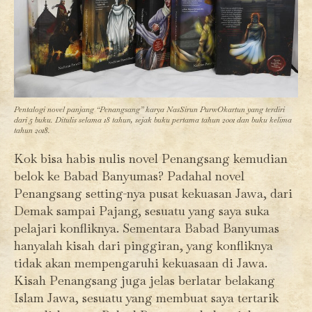
Pentalogi novel panjang “Penangsang” karya NasSirun PurwOkartun yang terdiri
dari 5 buku. Ditulis selama 18 tahun, sejak buku pertama tahun 2001 dan buku kelima
tahun 2018.
Kok bisa habis nulis novel Penangsang kemudian
belok ke Babad Banyumas? Padahal novel
Penangsang setting-nya pusat kekuasan Jawa, dari
Demak sampai Pajang, sesuatu yang saya suka
pelajari konfliknya. Sementara Babad Banyumas
hanyalah kisah dari pinggiran, yang konfliknya
tidak akan mempengaruhi kekuasaan di Jawa.
Kisah Penangsang juga jelas berlatar belakang
Islam Jawa, sesuatu yang membuat saya tertarik