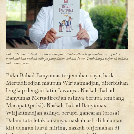
Buku “Terjemah Naskah Babad Banyumas” diterbitkan bagi pembaca yang tidak
membutuhkan naskah aslinya yang dalam bahasa Jawa. Terbit hanya terjemah bahasa
Indonesianya saja.
Buku Babad Banyumas terjemahan saya, baik
Mertadiredjan maupun Wirjaatmadjan, diterbitkan
lengkap dengan latin Jawanya. Naskah Babad
Banyumas Mertadiredjan aslinya berupa tembang
Macapat (puisi). Naskah Babad Banyumas
Wirjaatmadjan aslinya berupa gancaran (prosa).
Dalam tata letak bukunya, naskah asli di halaman
kiri dengan huruf miring, naskah terjemahan di