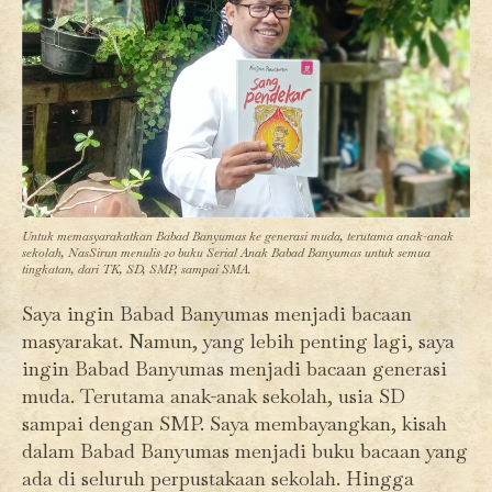
Untuk memasyarakatkan Babad Banyumas ke generasi muda, terutama anak-anak
sekolah, NasSirun menulis 20 buku Serial Anak Babad Banyumas untuk semua
tingkatan, dari TK, SD, SMP, sampai SMA.
Saya ingin Babad Banyumas menjadi bacaan
masyarakat. Namun, yang lebih penting lagi, saya
ingin Babad Banyumas menjadi bacaan generasi
muda. Terutama anak-anak sekolah, usia SD
sampai dengan SMP. Saya membayangkan, kisah
dalam Babad Banyumas menjadi buku bacaan yang
ada di seluruh perpustakaan sekolah. Hingga