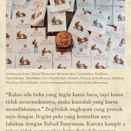
Cetakan pertama ‘Babad Banyumas Mertadiredjan” terjemahan NasSirun
PurwOkatun. Diterbitkan oleh Penerbit Bale Pustaka Cahaya, penerbit yang didirikan
NasSirun PurwOkartun untuk memasyarakatkan Serial Babad Banyumas.
“Kalau ada buku yang ingin kamu baca, tapi kamu
tidak menemukannya, maka kamulah yang harus
menuliskannya.” Begitulah ungkapan yang pernah
saya dengar. Begitu pula yang kemudian saya
lakukan dengan Babad Banyumas. Karena hampir 5
tahun tidak menemukan buku Babad Banyumas,