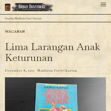
Penulise: NasSirun PurwOkartun
WACANAN
Lima Larangan Anak
Keturunan
December 8, 2022 ·
NasSirun PurwOkartun