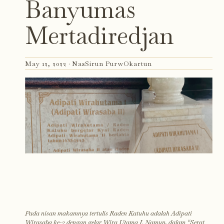
Banyumas
Mertadiredjan
May 12, 2022 ·
NasSirun PurwOkartun
Pada nisan makamnya tertulis Raden Katuhu adalah Adipati
Wirasaba ke-2 dengan gelar Wira Utama I. Namun, dalam “Serat