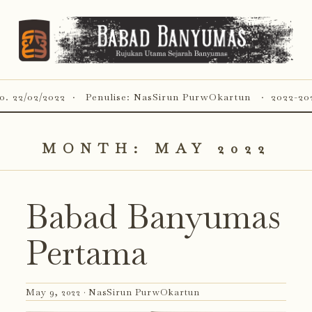
o. 22/02/2022
Penulise: NasSirun PurwOkartun
2022-20
MONTH:
MAY 2022
Babad Banyumas
Pertama
May 9, 2022 ·
NasSirun PurwOkartun