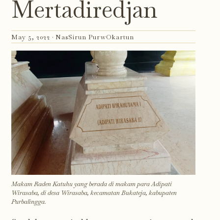
Mertadiredjan
May 5, 2022 ·
NasSirun PurwOkartun
Makam Raden Katuhu yang berada di makam para Adipati
Wirasaba, di desa Wirasaba, kecamatan Bukateja, kabupaten
Purbalingga.