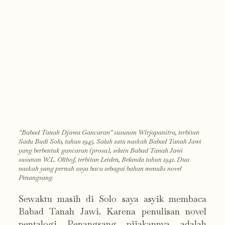
“Babad Tanah Djawa Gancaran” susunan Wirjapanitra, terbitan
Sadu Budi Solo, tahun 1945. Salah satu naskah Babad Tanah Jawi
yang berbentuk gancaran (prosa), selain Babad Tanah Jawi
susunan W.L. Olthof, terbitan Leiden, Belanda tahun 1941. Dua
naskah yang pernah saya baca sebagai bahan menulis novel
Penangsang.
Sewaktu masih di Solo saya asyik membaca
Babad Tanah Jawi. Karena penulisan novel
pentalogi Penangsang pijakannya adalah