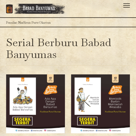
Penulise: NasSirun PurwOkartun
Serial Berburu Babad
Banyumas