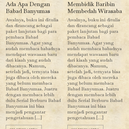
Ada Apa Dengan
Membidik Baribin
Babad Banyumas
Membedah Wirasaba
Awalnya, buku ini ditulis
Awalnya, buku ini ditulis
dan dirancang sebagai
dan dirancang sebagai
paket lanjutan bagi para
paket lanjutan bagi para
pembaca Babad
pembaca Babad
Banyumas. Agar yang
Banyumas. Agar yang
sudah membaca babadnya
sudah membaca babadnya
mendapat wawasan baru
mendapat wawasan baru
dari kisah yang sudah
dari kisah yang sudah
dibacanya. Namun,
dibacanya. Namun,
setelah jadi, ternyata bisa
setelah jadi, ternyata bisa
juga dibaca oleh mereka
juga dibaca oleh mereka
yang belum membaca
yang belum membaca
Babad Banyumas. Justru
Babad Banyumas. Justru
dengan membaca lebih
dengan membaca lebih
dulu Serial Berburu Babad
dulu Serial Berburu Babad
Banyumas ini bisa
Banyumas ini bisa
menjadi pengantar
menjadi pengantar
pengetahuan […]
pengetahuan […]