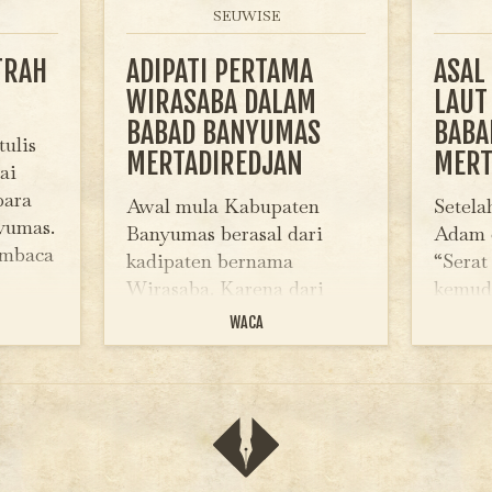
SEUWISE
TRAH
ADIPATI PERTAMA
ASAL
WIRASABA DALAM
LAUT
BABAD BANYUMAS
BABA
tulis
MERTADIREDJAN
MERT
ai
para
Awal mula Kabupaten
Setela
yumas.
Banyumas berasal dari
Adam 
embaca
kadipaten bernama
“Sera
Wirasaba. Karena dari
kemud
isah
Wirasaba lah kemudian
tentan
WACA
a.
beralih menjadi kadipaten
Tanah 
baru bernama Banyumas.
Raja J
ibaca
Setelah mengisahkan
kemud
elum
tentang Prabu Brawijaya
raja-r
sebagai raja Majapahit,
Pajaja
Serat Babad Banyumas
sosok 