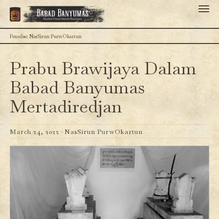
Penulise: NasSirun PurwOkartun
Prabu Brawijaya Dalam
Babad Banyumas
Mertadiredjan
March 24, 2022 ·
NasSirun PurwOkartun