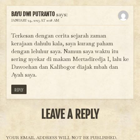
melanjutkan penuturannya
Panji
dengan keberadaan
kemud
BAYU DWI PUTRANTO
says:
Kadipaten Wirasaba.
Raden
JANUARY 24, 2025 AT 10:18 AM
Dicatat dalam babad,…
Terkesan dengan cerita sejarah zaman
kerajaan dahulu kala, saya kurang paham
dengan leluhur saya. Namun saya waktu itu
sering nyekar di makam Mertadiredja I, lalu ke
Dawoehan dan Kalibogor diajak mbah dan
Ayah saya.
REPLY
LEAVE A REPLY
YOUR EMAIL ADDRESS WILL NOT BE PUBLISHED.