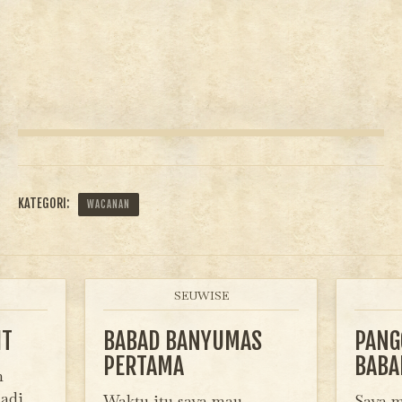
KATEGORI:
WACANAN
SEUWISE
IT
BABAD BANYUMAS
PANG
PERTAMA
BABA
n
adi
Waktu itu saya mau
Saya m