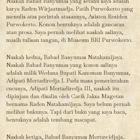
Naskah Babad Banyumas yang setahu saya adalah
karya Raden Wirjaatmadja. Patih Purwokerto yang
menulis atas perintah atasannya, Asisten Residen
Purwokerto. Konon bentuknya adalah gancaran
atau prosa. Saya pernah melihat naskah aslinya,
masih tulisan tangan, di Museum BRI Purwokerto.
Naskah kedua, Babad Banyumas Natahamijaya.
Naskah Babad Banyumas yang konon aslinya
adalah milik Wedana Bupati Kanoman Banyumas,
Adipati Mertadiredja I. Pada masa pemerintahan
cucunya, Adipati Mertadiredja III, naskah itu
dipinjam dan disalin oleh Carik Jaksa Magetan
bernama Raden Natahamijaya. Saya belum pernah
melihat bukunya. Tapi dari buku yang saya baca,
bentuknya adalah tembang macapat.
Naskah ketiga, Babad Banyumas Mertawidjaja.