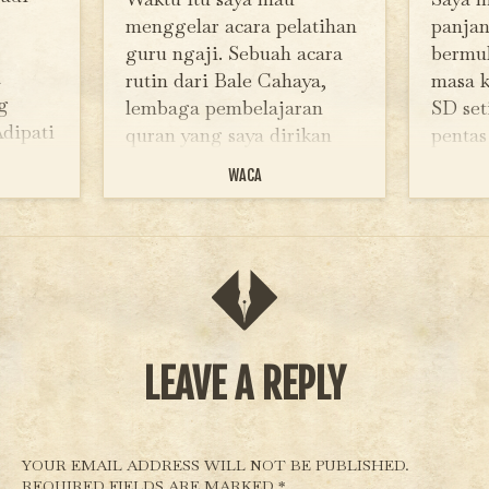
menggelar acara pelatihan
panja
guru ngaji. Sebuah acara
bermul
a
rutin dari Bale Cahaya,
masa k
g
lembaga pembelajaran
SD set
dipati
quran yang saya dirikan
pentas
ti
bersama Bale Pustaka. Biar
desa s
WACA
ng
tidak repot mikir
ketopr
wan
menyiapkan makan, kami
menge
cari rumah makan sebagai
Penang
tempat pelatihan. Akhirnya
yang m
n baru
ditentukanlah tempatnya.…
teruta
 Apa
denga
LEAVE A REPLY
YOUR EMAIL ADDRESS WILL NOT BE PUBLISHED.
REQUIRED FIELDS ARE MARKED
*