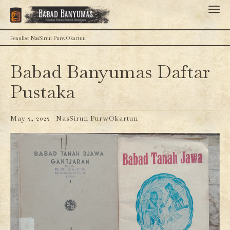
Penulise: NasSirun PurwOkartun
Babad Banyumas Daftar
Pustaka
May 2, 2022 ·
NasSirun PurwOkartun