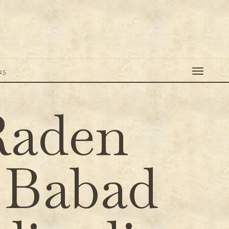
25
Raden
 Babad