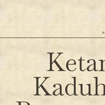
N
Keta
Kaduh