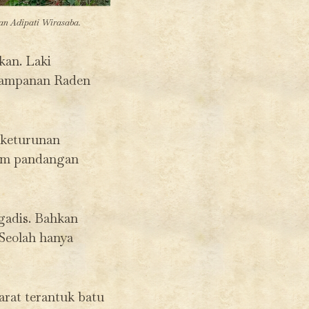
an Adipati Wirasaba.
kan. Laki
etampanan Raden
 keturunan
jam pandangan
gadis. Bahkan
Seolah hanya
arat terantuk batu