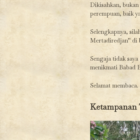
Dikisahkan, bukan 
perempuan, baik y
Selengkapnya, sila
Mertadiredjan” di 
Sengaja tidak saya
menikmati Babad B
Selamat membaca.
Ketampanan 