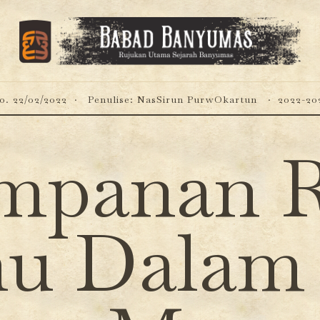
o. 22/02/2022
Penulise: NasSirun PurwOkartun
2022-20
mpanan 
u Dalam