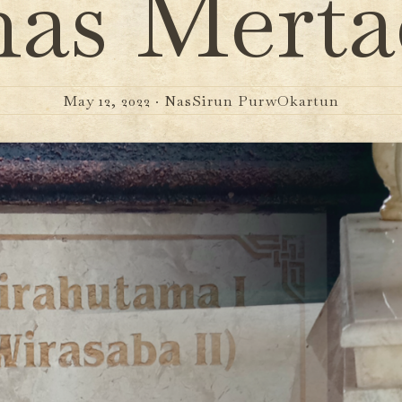
as Mertad
May 12, 2022 ·
NasSirun PurwOkartun